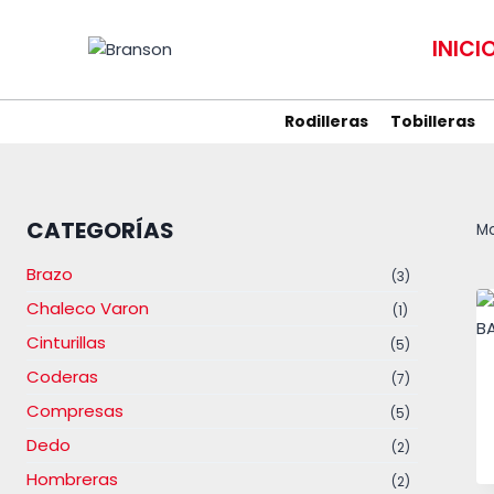
Saltar
al
INICI
contenido
Rodilleras
Tobilleras
CATEGORÍAS
Mo
Brazo
(3)
Chaleco Varon
(1)
Cinturillas
(5)
Coderas
(7)
Compresas
(5)
Dedo
(2)
Hombreras
(2)