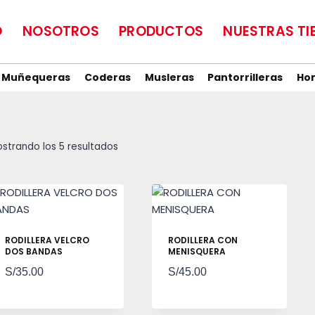
O
NOSOTROS
PRODUCTOS
NUESTRAS TI
Muñequeras
Coderas
Musleras
Pantorrilleras
Ho
Ordenado
strando los 5 resultados
por
popularidad
RODILLERA VELCRO
RODILLERA CON
DOS BANDAS
MENISQUERA
S/
35.00
S/
45.00