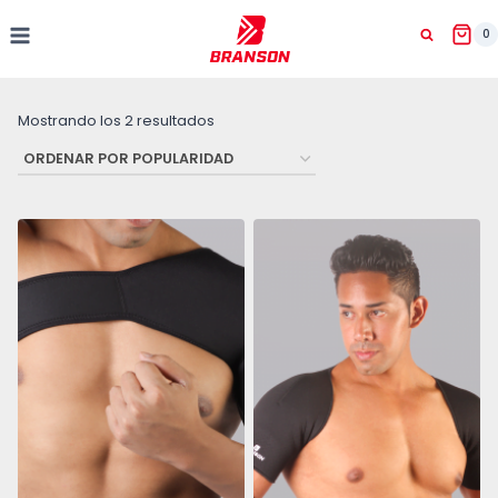
Saltar
al
0
contenido
Ordenado
Mostrando los 2 resultados
por
popularidad