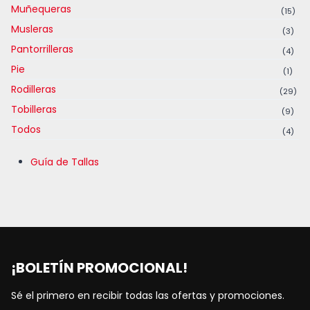
Muñequeras
(15)
Musleras
(3)
Pantorrilleras
(4)
Pie
(1)
Rodilleras
(29)
Tobilleras
(9)
Todos
(4)
Guía de Tallas
¡BOLETÍN PROMOCIONAL!
Sé el primero en recibir todas las ofertas y promociones.