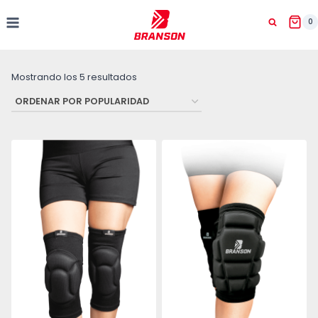
Saltar
al
0
contenido
Ordenado
Mostrando los 5 resultados
por
popularidad