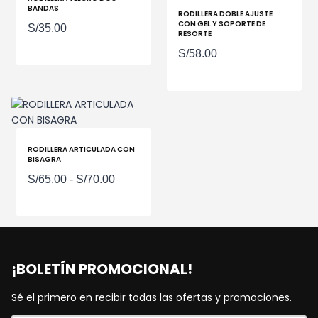
BANDAS
RODILLERA DOBLE AJUSTE
CON GEL Y SOPORTE DE
S/
35.00
RESORTE
S/
58.00
RODILLERA ARTICULADA CON
BISAGRA
Rango
S/
65.00
-
S/
70.00
de
precios:
desde
S/65.00
¡BOLETÍN PROMOCIONAL!
hasta
S/70.00
Sé el primero en recibir todas las ofertas y promociones.