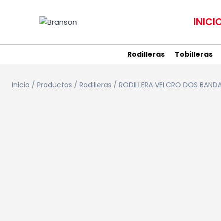
Saltar
al
INICI
contenido
Rodilleras
Tobilleras
Inicio
/
Productos
/
Rodilleras
/
RODILLERA VELCRO DOS BAND