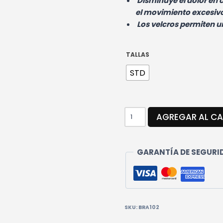
Disminuye el dolor en c
el movimiento excesiv
Los velcros permiten un
TALLAS
STD
RODILLERA
AGREGAR AL CA
VELCRO
DOS
BANDAS
GARANTÍA DE SEGURID
CANTIDAD
SKU:
BRA102