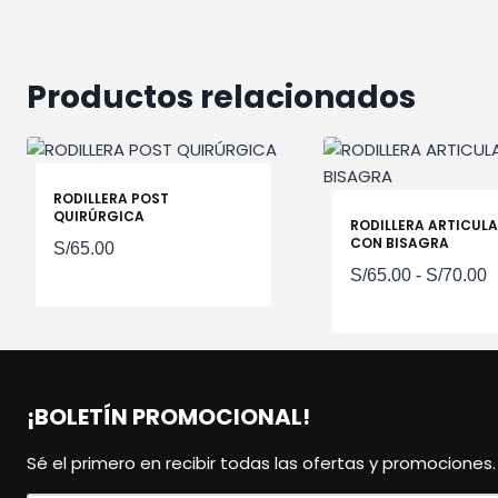
Productos relacionados
RODILLERA POST
QUIRÚRGICA
RODILLERA ARTICUL
CON BISAGRA
S/
65.00
R
S/
65.00
-
S/
70.00
d
p
d
S
¡BOLETÍN PROMOCIONAL!
h
S
Sé el primero en recibir todas las ofertas y promociones.