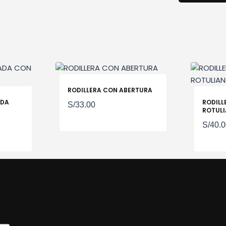
RODILLERA CON ABERTURA
ADA
RODILL
S/
33.00
ROTUL
ango
S/
40.
e
recios:
esde
/65.00
asta
/70.00