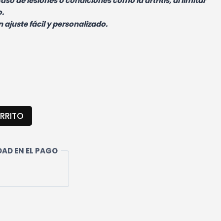
aso de lesiones o condiciones como la artritis, al limitar
o.
 ajuste fácil y personalizado.
RRITO
AD EN EL PAGO