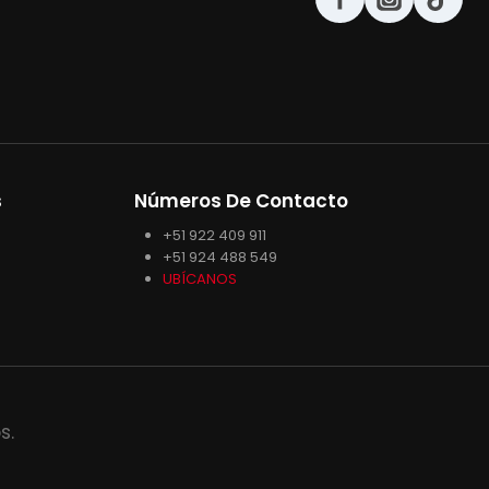
s
Números De Contacto
+51 922 409 911
+51 924 488 549
UBÍCANOS
s.