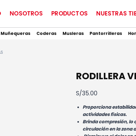
O
NOSOTROS
PRODUCTOS
NUESTRAS TI
Muñequeras
Coderas
Musleras
Pantorrilleras
Ho
AS
RODILLERA 
S/
35.00
Proporciona estabilidad
actividades físicas.
Brinda compresión, lo 
circulación en la zona 