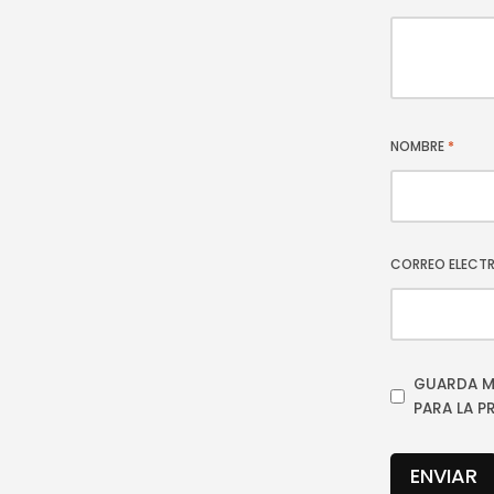
NOMBRE
*
CORREO ELECT
GUARDA M
PARA LA P