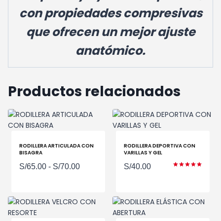
con propiedades compresivas
que ofrecen un mejor ajuste
anatómico.
Productos relacionados
RODILLERA ARTICULADA CON
RODILLERA DEPORTIVA CON
BISAGRA
VARILLAS Y GEL
Rango
S/
65.00
-
S/
70.00
S/
40.00
Valorado
de
con
5.00
de 5
precios:
desde
S/65.00