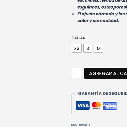
escoliosis, hernia de d
esguinces, osteoporosi
El ajuste cómodo y las
calor y comodidad.
TALLAS
XS
S
M
SOPORTE
AGREGAR AL CA
DE
CINTURA
CANTIDAD
GARANTÍA DE SEGURID
SKU:
BRA513