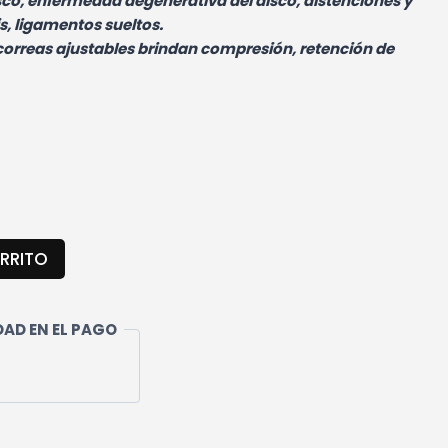
isco, enfermedad degenerativa del disco, distenciones y
s, ligamentos sueltos.
 correas ajustables brindan compresión, retención de
RRITO
AD EN EL PAGO