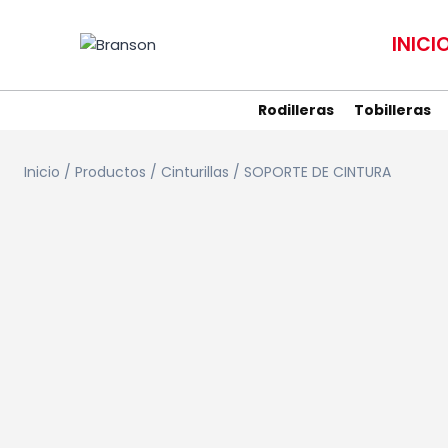
Saltar
al
INICI
contenido
Rodilleras
Tobilleras
Inicio
/
Productos
/
Cinturillas
/
SOPORTE DE CINTURA