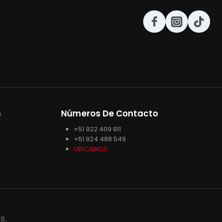
s
Números De Contacto
+51 922 409 911
+51 924 488 549
UBÍCANOS
s.