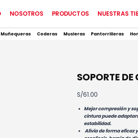
O
NOSOTROS
PRODUCTOS
NUESTRAS TI
Muñequeras
Coderas
Musleras
Pantorrilleras
Ho
SOPORTE DE
S/
61.00
Mejor compresión y sopo
cintura puede adaptars
estabilidad.
Alivia de forma eficaz y