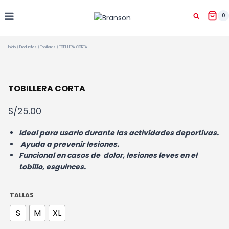
Saltar
al
0
contenido
Inicio
/
Productos
/
Tobilleras
/
TOBILLERA CORTA
TOBILLERA CORTA
S/
25.00
Ideal para usarlo durante las actividades deportivas
.
Ayuda a prevenir lesiones.
Funcional en casos de dolor, lesiones leves en el
tobillo, esguinces.
TALLAS
S
M
XL