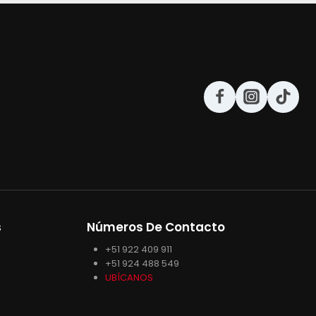
s
Números De Contacto
+51 922 409 911
+51 924 488 549
UBÍCANOS