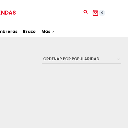
ENDAS
0
mbreras
Brazo
Más