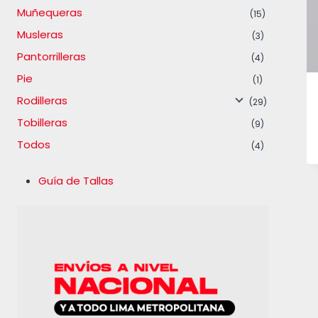
Muñequeras
(15)
Musleras
(3)
Pantorrilleras
(4)
Pie
(1)
Rodilleras
(29)
Tobilleras
(9)
Todos
(4)
Guía de Tallas