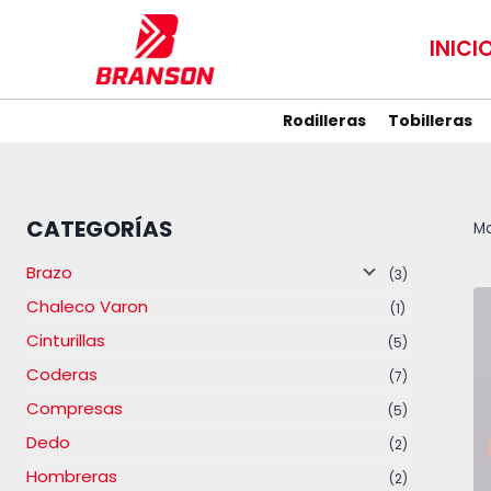
Saltar
al
INICI
contenido
Rodilleras
Tobilleras
CATEGORÍAS
Mo
Brazo
(3)
Chaleco Varon
(1)
Cinturillas
(5)
Coderas
(7)
Compresas
(5)
Dedo
(2)
Hombreras
(2)